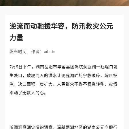
逆流而动驰援华容，防汛救灾公元
力量
发布时间 作者：admin
7月5日下午，
湖南
岳阳市华容县团洲垸洞庭湖一线堤口发
生决口，破堤而入的洪水
让洞庭湖畔的宁静破碎，
垸区被
淹
，
决口面积一度扩大，人民群众不得不紧急转移，灾情
牵动了无数人的心。
听闻洞庭湖灾情的消息，深耕两湖地区的湖南公元立即行