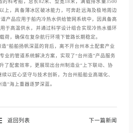
造的科考船，总长82米、型宽18米，满载排水量3500
0天以上，具备薄冰区破冰能力，可奔赴远海及极地周边
R管道产品应用于船内冷热水供给管网系统中，因具备高
期用于高温供水，并通过科学设计组合实现冷热水循环
载荷，确保在复杂航行环境下管路长期稳定。
台州造”船舶扬帆深蓝的背后，离不开台州本土配套产业
专业的管道系统解决方案，实现了“台州造”产品服务
提升了配套效率，更展现出台州制造业“上下联动、协
继续以匠心坚守与技术创新，为台州船舶业高端化、
。
州造”海上重器逐梦深蓝
返回列表
下一篇新闻