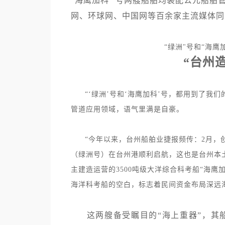
“海鹰加科” 号两艘船舶均装配公元船舶
网、环球网、中国网等百余家主流媒体同
“绿洲"号和“海
“台州
“
‘绿洲’号和‘海鹰加科’号，都用到了我
管道应用领域，语气里满是自豪。
“
今年以来，台州船舶业捷报频传：2月，创下
（绿洲号）在台州港顺利启航，这也是台州本
主建造运营的3500吨级大洋综合科考船“海
海洋科考船的空白，标志着民间资金布局深远
这两艘备受瞩目的“海上重器”，其