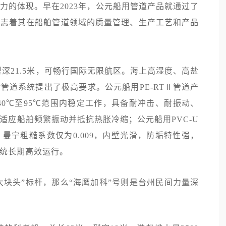
力的体现。早在2023年，公元船用管道产品就通过了
标志着其在船舶管道领域的质量管理、生产工艺和产品
米、型深21.5米，可畅行国际无限航区。海上高湿度、高盐
管道系统提出了极高要求。公元船用PE-RTⅡ管道产
40℃至95℃范围内稳定工作，具备耐冲击、耐振动、
应船舶频繁振动并抵抗热胀冷缩‌‌；公元船用PVC-U
曼宁粗糙系数仅为0.009，内壁光滑，防垢特性强，
统长期高效运行。
大块头”标杆，那么“海鹰加科”号则是台州民间力量深