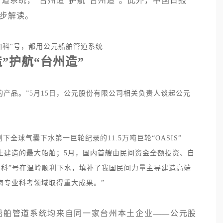
管道系统，
“台州造”护航“台州造”
。此外，中国日报
步解读。
鹰加科"号，都用公元船舶管道系统
造”护航“台州造”
们的产品。”5月15日，公元股份有限公司相关负责人谈起公元
全球气囊下水第一巨轮纪录的11.5万吨巨轮“OASIS”
土建造的最大船舶；5月，国内首艘由民间资金全额投资、自
鹰加科”号在温岭顺利下水，填补了我国民间力量主导建造高端
海专业科考领域取得重大成果。
”
船舶管道系统均来自同一家台州本土企业——公元股