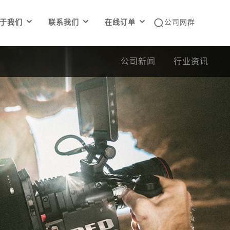




于我们
联系我们
在线订单
公司网群
公司新闻
行业资讯