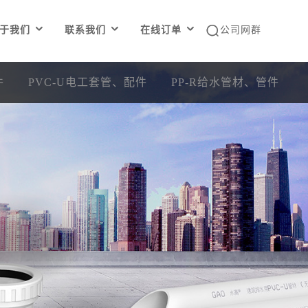




于我们
联系我们
在线订单
公司网群
件
PVC-U电工套管、配件
PP-R给水管材、管件